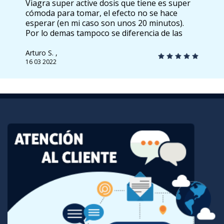
Viagra super active dosis que tiene es super
cómoda para tomar, el efecto no se hace
esperar (en mi caso son unos 20 minutos).
Por lo demas tampoco se diferencia de las
pastillas originales, un remedio realmente
bueno.
Arturo S. ,
16 03 2022