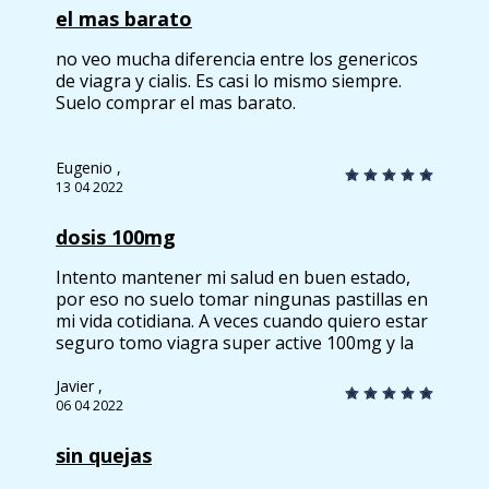
el mas barato
no veo mucha diferencia entre los genericos
de viagra y cialis. Es casi lo mismo siempre.
Suelo comprar el mas barato.
Eugenio ,
13 04 2022
dosis 100mg
Intento mantener mi salud en buen estado,
por eso no suelo tomar ningunas pastillas en
mi vida cotidiana. A veces cuando quiero estar
seguro tomo viagra super active 100mg y la
verdad es que se tolera muy bien y no causa
problemas de salud. Recomiendo tomarlo
Javier ,
después de la consulta médica.
06 04 2022
sin quejas