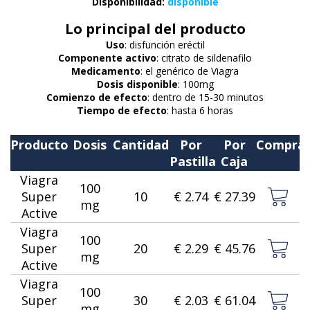
Disponibilidad:
disponible
Lo principal del producto
Uso
: disfunción eréctil
Componente activo
: citrato de sildenafilo
Medicamento
: el genérico de Viagra
Dosis disponible
: 100mg
Comienzo de efecto
: dentro de 15-30 minutos
Tiempo de efecto
: hasta 6 horas
Producto
Dosis
Cantidad
Por
Por
Compra
Pastilla
Caja
Viagra
100
Super
10
€ 2.74
€ 27.39
mg
Active
Viagra
100
Super
20
€ 2.29
€ 45.76
mg
Active
Viagra
100
Super
30
€ 2.03
€ 61.04
mg