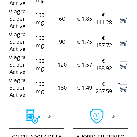
Active
Viagra
100
€
Super
60
€ 1.85
mg
111.28
Active
Viagra
100
€
Super
90
€ 1.75
mg
157.72
Active
Viagra
100
€
Super
120
€ 1.57
mg
188.92
Active
Viagra
100
€
Super
180
€ 1.49
mg
267.59
Active
CALCULADORA DE LA
AHORRA TU TIEMPO