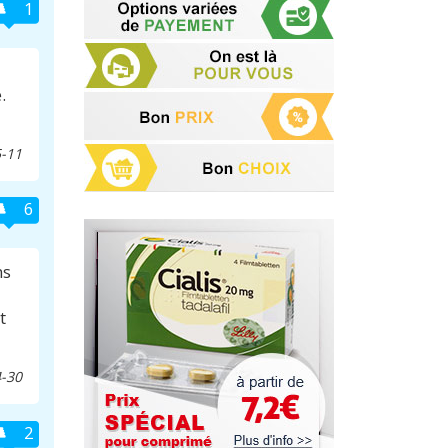
1
.
-11
6
ns
t
-30
2