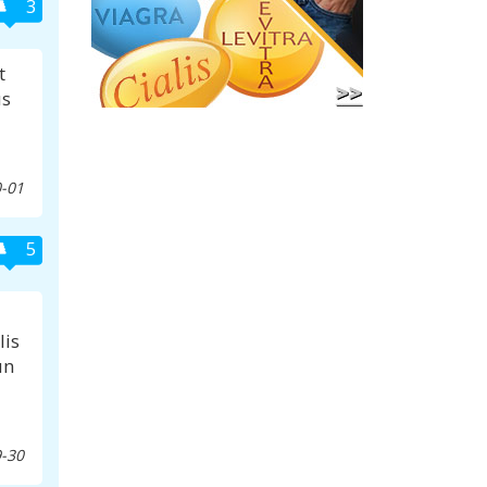
3
t
us
-01
5
lis
un
-30