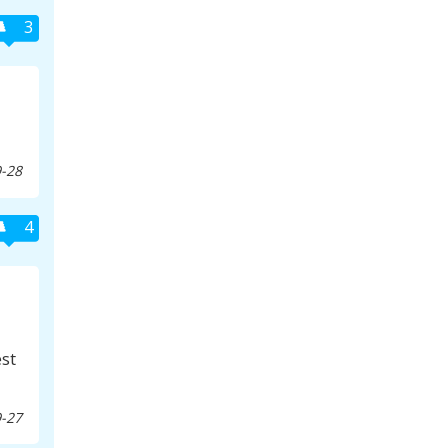
3
-28
4
st
-27