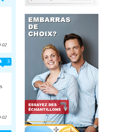
5
-02
3
is
-02