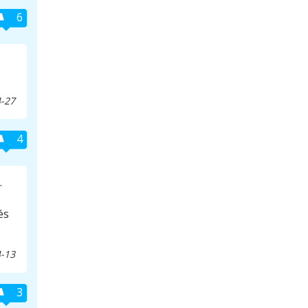
6
-27
4
.
és
-13
3