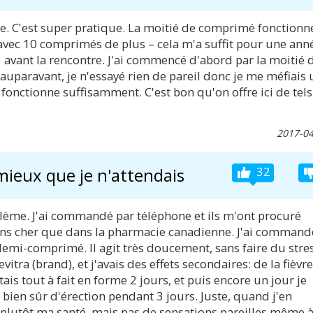
 année. C'est super pratique. La moitié de comprimé fonctionn
vec 10 comprimés de plus – cela m'a suffit pour une ann
 avant la rencontre. J'ai commencé d'abord par la moitié 
: auparavant, je n'essayé rien de pareil donc je me méfiais 
 fonctionne suffisamment. C'est bon qu'on offre ici de tels
2017-04
mieux que je n'attendais
32
oblème. J'ai commandé par téléphone et ils m'ont procuré
ins cher que dans la pharmacie canadienne. J'ai command
demi-comprimé. Il agit très doucement, sans faire du stre
itra (brand), et j'avais des effets secondaires: de la fièvre
ais tout à fait en forme 2 jours, et puis encore un jour je
s bien sûr d'érection pendant 3 jours. Juste, quand j'en
gne plutôt ma santé, mais pas de sensations pareilles même 