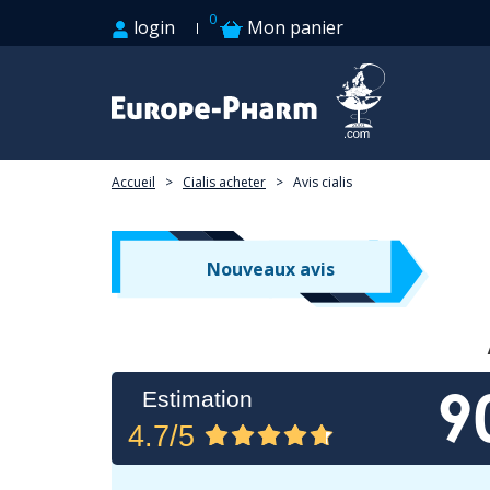
0
login
Mon panier
Accueil
>
Cialis acheter
>
Avis cialis
Nouveaux avis
9
Estimation
4.7/5