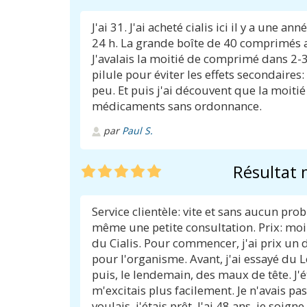
J'ai 31. J'ai acheté cialis ici il y a une
24 h. La grande boîte de 40 comprimés a
J'avalais la moitié de comprimé dans 2-3
pilule pour éviter les effets secondaires
peu. Et puis j'ai découvent que la moitié
médicaments sans ordonnance.
par
Paul S.
Résultat 
Service clientèle: vite et sans aucun pr
même une petite consultation. Prix: mo
du Cialis. Pour commencer, j'ai prix un 
pour l'organisme. Avant, j'ai essayé du Lev
puis, le lendemain, des maux de tête. J'ét
m'excitais plus facilement. Je n'avais pa
voulais, j'étais prêt. J'ai 48 ans, je soi