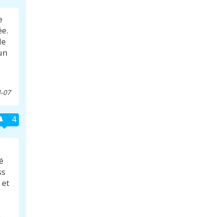
e
ée.
de
un
-07
4
é
ss
 et
à