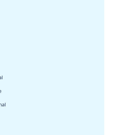
al
e
nal