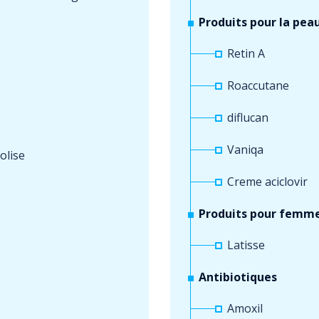
Produits pour la pea
Retin A
Roaccutane
diflucan
Vaniqa
olise
Creme aciclovir
Produits pour femm
Latisse
Antibiotiques
Amoxil