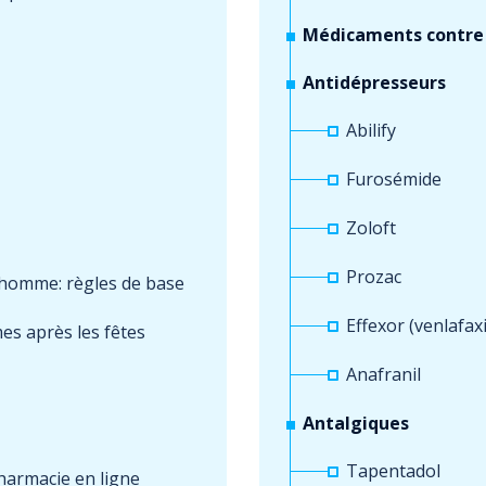
Médicaments contr
Antidépresseurs
Abilify
Furosémide
Zoloft
Prozac
 homme: règles de base
Effexor (venlafax
es après les fêtes
Anafranil
Antalgiques
Tapentadol
pharmacie en ligne