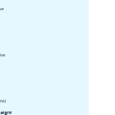
ve
ive
ne)
aigrir