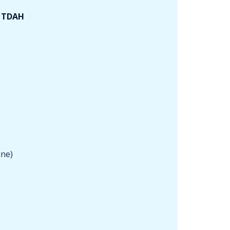
e TDAH
ine)