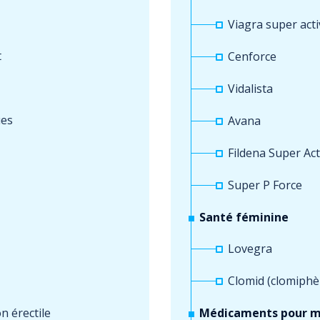
Viagra super acti
t
Cenforce
Vidalista
ues
Avana
Fildena Super Act
Super P Force
Santé féminine
Lovegra
Clomid (clomiphè
n érectile
Médicaments pour m