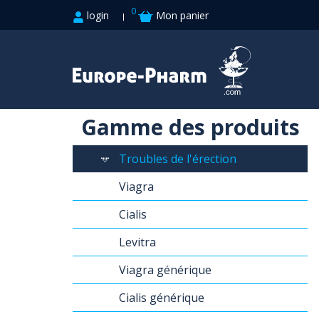
0
login
Mon panier
Gamme des produits
Troubles de l'érection
Viagra
Cialis
Levitra
Viagra générique
Cialis générique