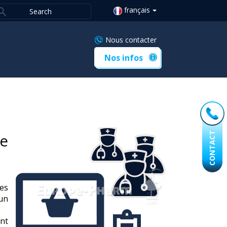
français
Nous contacter
Nos infos
e
CONTACT
les
un
nt