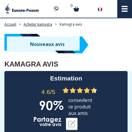
0
Accueil
>
Acheter kamagra
>
Kamagra avis
Nouveaux avis
KAMAGRA AVIS
Estimation
4.6/5
conseillent
90%
ce produit
aux amis
Partagez
votre avis