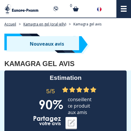
0
Accueil
>
Kamagra en gel (oral jelly)
>
Kamagra gel avis
Nouveaux avis
KAMAGRA GEL AVIS
Estimation
5/5
conseillent
90%
ce produit
aux amis
Partagez
votre avis