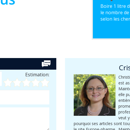
Boire 1 litre 
le nombre de
selon les che
Cri
Estimation:
Christ
est a
Mainte
elle p
entièr
prome
profes
veut y
pourquoi ses articles sont tou
le site Europe-pharme . Mainte