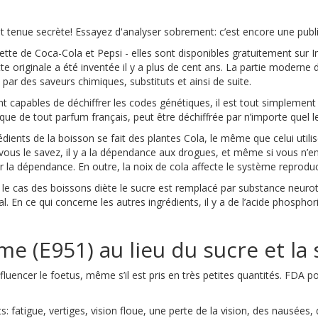
t tenue secrète! Essayez d'analyser sobrement: c’est encore une publi
e de Coca-Cola et Pepsi - elles sont disponibles gratuitement sur Inte
te originale a été inventée il y a plus de cent ans. La partie moderne
par des saveurs chimiques, substituts et ainsi de suite.
capables de déchiffrer les codes génétiques, il est tout simplement 
ue de tout parfum français, peut être déchiffrée par n’importe quel le
édients de la boisson se fait des plantes Cola, le même que celui utilis
vous le savez, il y a la dépendance aux drogues, et même si vous n’e
r la dépendance. En outre, la noix de cola affecte le système reproduc
s le cas des boissons diète le sucre est remplacé par substance neur
. En ce qui concerne les autres ingrédients, il y a de l’acide phosphor
ame (E951) au lieu du sucre et la
fluencer le foetus, même s’il est pris en très petites quantités. FDA
ts: fatigue, vertiges, vision floue, une perte de la vision, des nausée