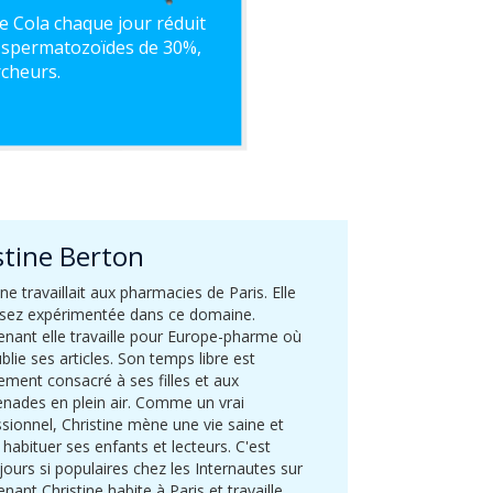
de Cola chaque jour réduit
 spermatozoïdes de 30%,
rcheurs.
stine Berton
ine travaillait aux pharmacies de Paris. Elle
ssez expérimentée dans ce domaine.
nant elle travaille pour Europe-pharme où
ublie ses articles. Son temps libre est
ement consacré à ses filles et aux
nades en plein air. Comme un vrai
sionnel, Christine mène une vie saine et
 habituer ses enfants et lecteurs. C'est
jours si populaires chez les Internautes sur
nant Christine habite à Paris et travaille