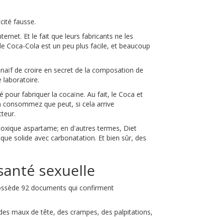
cité fausse.
rnet. Et le fait que leurs fabricants ne les
 de Coca-Cola est un peu plus facile, et beaucoup
naïf de croire en secret de la composation de
 laboratoire.
é pour fabriquer la cocaïne. Au fait, le Coca et
n consommez que peut, si cela arrive
teur.
otoxique aspartame; en d'autres termes, Diet
ique solide avec carbonatation. Et bien sûr, des
 santé sexuelle
 possède 92 documents qui confirment
s, des maux de tête, des crampes, des palpitations,