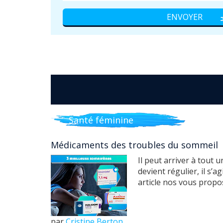
Santé féminine
Médicaments des troubles du sommeil
Il peut arriver à tout
devient régulier, il s’
article nos vous propo
par
Cristine Berton