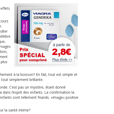
 effets
ecours
e
ulter
célèbre
que,
mmages
tion,
ement
 plus
ement à la boisson? En fait, tout est simple et
é tout simplement brillante.
onde. C’est pas un mystère, étant donné
 dans l’esprit des enfants. La confirmation la
enfants sont tellement friands. «Image» positive
r la santé intime?