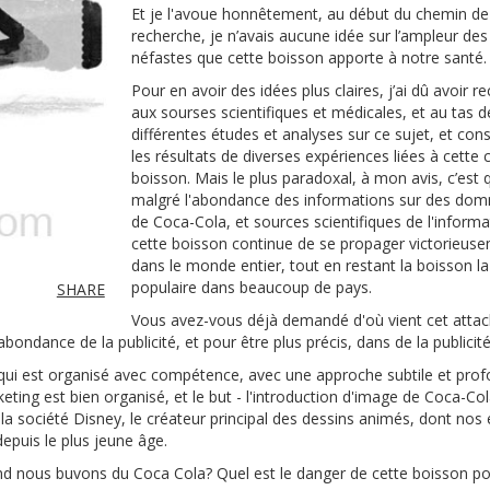
Et je l'avoue honnêtement, au début du chemin de
recherche, je n’avais aucune idée sur l’ampleur des
néfastes que cette boisson apporte à notre santé.
Pour en avoir des idées plus claires, j’ai dû avoir r
aux sourses scientifiques et médicales, et au tas d
différentes études et analyses sur ce sujet, et cons
les résultats de diverses expériences liées à cette 
boisson. Mais le plus paradoxal, à mon avis, c’est 
malgré l'abondance des informations sur des do
de Coca-Cola, et sources scientifiques de l'informa
cette boisson continue de se propager victorieus
dans le monde entier, tout en restant la boisson la
populaire dans beaucoup de pays.
SHARE
Vous avez-vous déjà demandé d'où vient cet attach
bondance de la publicité, et pour être plus précis, dans de la publicit
ui est organisé avec compétence, avec une approche subtile et prof
ting est bien organisé, et le but - l'introduction d'image de Coca-Cola
la société Disney, le créateur principal des dessins animés, dont nos 
epuis le plus jeune âge.
nd nous buvons du Coca Cola? Quel est le danger de cette boisson pou