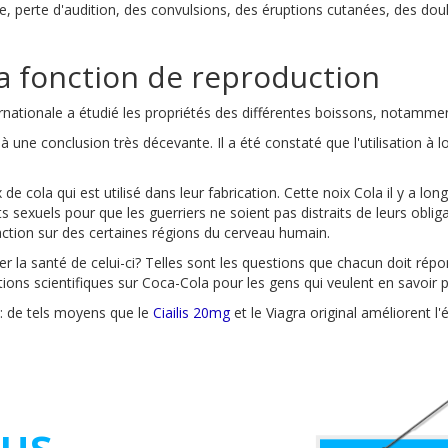
re, perte d'audition, des convulsions, des éruptions cutanées, des douleu
la fonction de reproduction
rnationale a étudié les propriétés des différentes boissons, notamment
à une conclusion très décevante. Il a été constaté que l'utilisation à
ix de cola qui est utilisé dans leur fabrication. Cette noix Cola il y a
s sexuels pour que les guerriers ne soient pas distraits de leurs oblig
tion sur des certaines régions du cerveau humain.
uer la santé de celui-ci? Telles sont les questions que chacun doit ré
tions scientifiques sur Coca-Cola pour les gens qui veulent en savoir p
e: de tels moyens que le
Ciailis 20mg
et le Viagra original améliorent l'é
ous