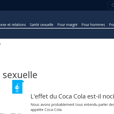
Sexe et relations
Santé sexuelle
Pour maigrir
Pour hommes
Po
e
 sexuelle
L'effet du Coca Cola est-il noc
Nous avons probablement tous entendu parler des 
appelée Coca-Cola.