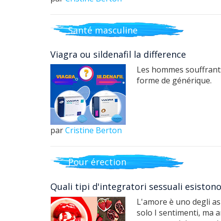
Santé masculine
Viagra ou sildenafil la difference
Les hommes souffrants 
forme de générique.
par
Cristine Berton
Pour érection
Quali tipi d'integratori sessuali esiston
L'amore è uno degli as
solo I sentimenti, ma 