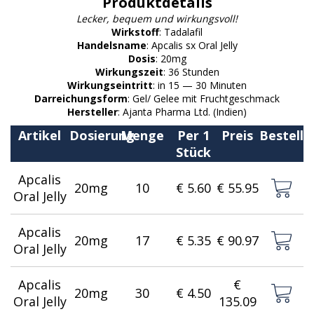
Produktdetails
Lecker, bequem und wirkungsvoll!
Wirkstoff
: Tadalafil
Handelsname
: Apcalis sx Oral Jelly
Dosis
: 20mg
Wirkungszeit
: 36 Stunden
Wirkungseintritt
: in 15 — 30 Minuten
Darreichungsform
: Gel/ Gelee mit Fruchtgeschmack
Hersteller
: Ajanta Pharma Ltd. (Indien)
Artikel
Dosierung
Menge
Per 1
Preis
Bestelle
Stück
Apcalis
20mg
10
€ 5.60
€ 55.95
Oral Jelly
Apcalis
20mg
17
€ 5.35
€ 90.97
Oral Jelly
Apcalis
€
20mg
30
€ 4.50
Oral Jelly
135.09