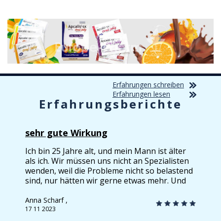
Erfahrungen schreiben
Erfahrungen lesen
Erfahrungsberichte
sehr gute Wirkung
Ich bin 25 Jahre alt, und mein Mann ist älter
als ich. Wir müssen uns nicht an Spezialisten
wenden, weil die Probleme nicht so belastend
sind, nur hätten wir gerne etwas mehr. Und
wir haben hier Apcalis Oral Jelly gefunden. Es
wird als Cialis flüssig beschrieben. Wir haben
Anna Scharf ,
Cialis nicht ausprobiert, aber Cialis soll 36
17 11 2023
Stunden wirken. Nun, Apcalis wirkt auch 36