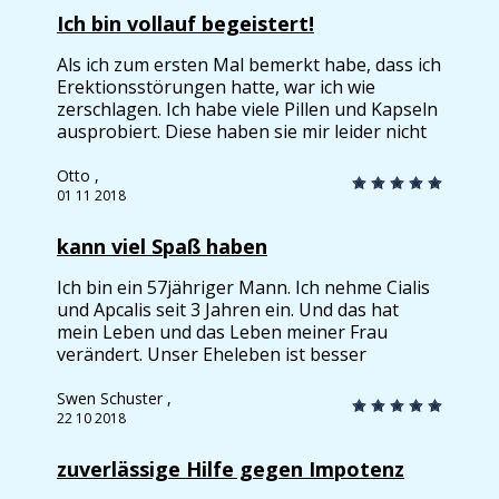
Stunden! Jetzt können wir uns jedes Mal ein
Ich bin vollauf begeistert!
schönes Wochenende gönnen.
Als ich zum ersten Mal bemerkt habe, dass ich
Erektionsstörungen hatte, war ich wie
zerschlagen. Ich habe viele Pillen und Kapseln
ausprobiert. Diese haben sie mir leider nicht
geholfen. Apcalis kaufte ich nach Verordnung
meines Arztes. Ich hatte nicht einmal gedacht,
Otto ,
dass meine Erektionsprobleme so schnell und
01 11 2018
einfach beseitigt werden können. Ich bin
wirklich froh, dass ich dieses Potenzmittel für
kann viel Spaß haben
mich entdeckt habe.
Ich bin ein 57jähriger Mann. Ich nehme Cialis
und Apcalis seit 3 Jahren ein. Und das hat
mein Leben und das Leben meiner Frau
verändert. Unser Eheleben ist besser
geworden. Probleme mit einer schwachen
Erektion erschienen etwa vor 4-5 Jahren. Der
Swen Schuster ,
früher knüppelharte erigierte Penis war nun
22 10 2018
halbhart. Ich probierte alles Mögliche:
Beckenbodentraining, Nüsse, Ginseng,
zuverlässige Hilfe gegen Impotenz
Austern, Penisring... Diese Versuche hatten