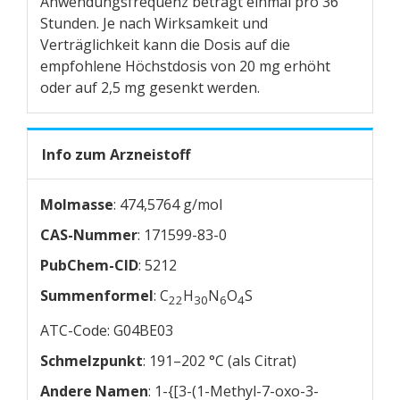
Anwendungsfrequenz beträgt einmal pro 36
Stunden. Je nach Wirksamkeit und
Verträglichkeit kann die Dosis auf die
empfohlene Höchstdosis von 20 mg erhöht
oder auf 2,5 mg gesenkt werden.
Info zum Arzneistoff
Molmasse
: 474,5764 g/mol
CAS-Nummer
: 171599-83-0
PubChem-CID
: 5212
Summenformel
: C
H
N
O
S
22
30
6
4
ATC-Code: G04BE03
Schmelzpunkt
: 191–202 °C (als Citrat)
Andere Namen
: 1-{[3-(1-Methyl-7-oxo-3-