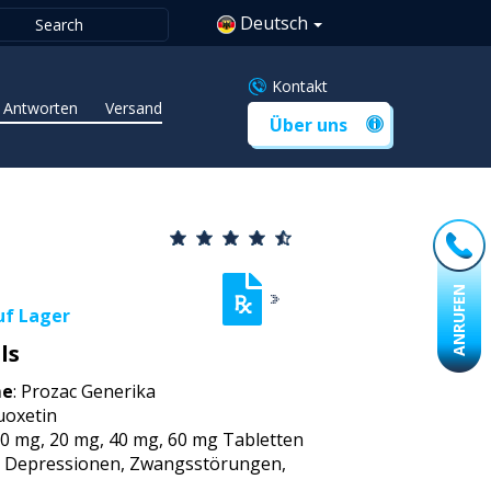
Deutsch
Kontakt
 Antworten
Versand
Über uns
ANRUFEN
uf Lager
ls
me
: Prozac Generika
luoxetin
10 mg, 20 mg, 40 mg, 60 mg Tabletten
: Depressionen, Zwangsstörungen,