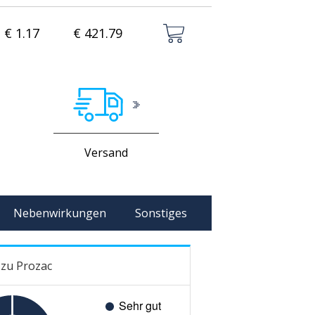
€ 1.17
€ 421.79
Versand
Nebenwirkungen
Sonstiges
zu Prozac