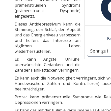
prämenstruellen Syndroms
(prämenstruelle Dysphorie)
eingesetzt.
Dieses Antidepressivum kann die
Stimmung, den Schlaf, den Appetit
und das Energieniveau verbessern
Be
und helfen, das Interesse am
täglichen Leben
Sehr gut
wiederherzustellen.
Es kann Ängste, Unruhe,
unerwünschte Gedanken und die
Zahl der Panikattacken verringern.
Es kann auch die Notwendigkeit verringern, sich 
Händewaschen, Zählen und Kontrollieren) ausz
beeinträchtigen.
Prozac kann prämenstruelle Symptome wie Reizb
Depressionen verringern.
Es kann das mit der Bulimie verbundene Ess-Brech-