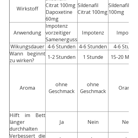
Citrat 100mg
Sildenafil
Sildenafil Ci
Wirkstoff
Dapoxetine
Citrat 100mg
100mg
60mg
Impotenz
Anwendung
vorzeitiger
Impotenz
Impoten
Samenerguss
Wikungsdauer
4-6 Stunden
4-6 Stunden
4-6 Stund
Wann beginnt
1-2 Stunden
1 Stunde
15-20 Minu
zu wirken?
ohne
ohne
Aroma
Orange
Geschmack
Geschmack
Hilft im Bett
länger
Ja
Nein
Nein
durchhalten
Verbessert die