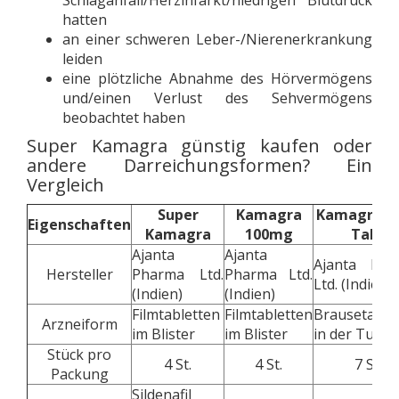
Schlaganfall/Herzinfarkt/niedrigen Blutdruck
hatten
an einer schweren Leber-/Nierenerkrankung
leiden
eine plötzliche Abnahme des Hörvermögens
und/einen Verlust des Sehvermögens
beobachtet haben
Super Kamagra günstig kaufen oder
andere Darreichungsformen? Ein
Vergleich
Super
Kamagra
Kamagra Fi
Eigenschaften
Kamagra
100mg
Tabs
Ajanta
Ajanta
Ajanta Pha
Hersteller
Pharma Ltd.
Pharma Ltd.
Ltd. (Indien)
(Indien)
(Indien)
Filmtabletten
Filmtabletten
Brausetable
Arzneiform
im Blister
im Blister
in der Tube
Stück pro
4 St.
4 St.
7 St.
Packung
Sildenafil