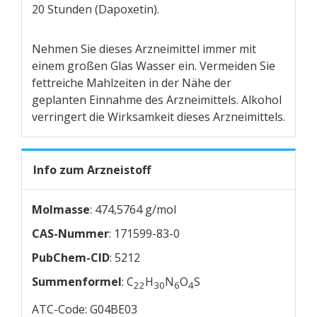
20 Stunden (Dapoxetin).
Nehmen Sie dieses Arzneimittel immer mit
einem großen Glas Wasser ein. Vermeiden Sie
fettreiche Mahlzeiten in der Nähe der
geplanten Einnahme des Arzneimittels. Alkohol
verringert die Wirksamkeit dieses Arzneimittels.
Info zum Arzneistoff
Molmasse
: 474,5764 g/mol
CAS-Nummer
: 171599-83-0
PubChem-CID
: 5212
Summenformel
: C
H
N
O
S
22
30
6
4
ATC-Code: G04BE03