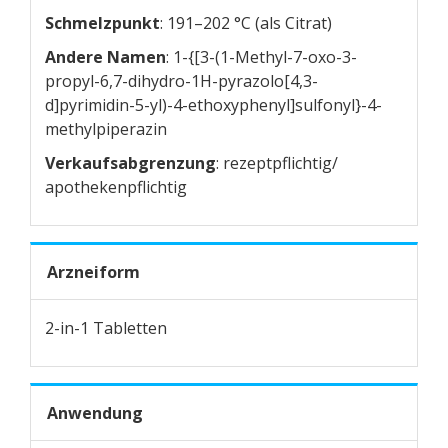
Schmelzpunkt
: 191–202 °C (als Citrat)
Andere Namen
: 1-{[3-(1-Methyl-7-oxo-3-
propyl-6,7-dihydro-1H-pyrazolo[4,3-
d]pyrimidin-5-yl)-4-ethoxyphenyl]sulfonyl}-4-
methylpiperazin
Verkaufsabgrenzung
: rezeptpflichtig/
apothekenpflichtig
Arzneiform
2-in-1 Tabletten
Anwendung