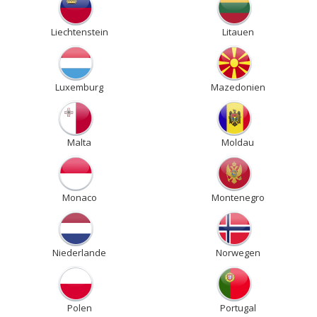
Liechtenstein
Litauen
Luxemburg
Mazedonien
Malta
Moldau
Monaco
Montenegro
Niederlande
Norwegen
Polen
Portugal