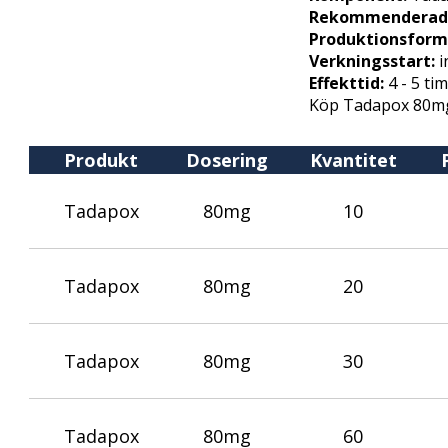
Rekommenderad 
Produktionsform
Verkningsstart:
i
Effekttid:
4 - 5 ti
Köp Tadapox 80mg
Produkt
Dosering
Kvantitet
Tadapox
80mg
10
Tadapox
80mg
20
Tadapox
80mg
30
Tadapox
80mg
60