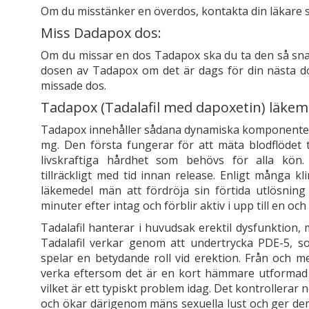
Om du misstänker en överdos, kontakta din läkare s
Miss Dadapox dos:
Om du missar en dos Tadapox ska du ta den så sn
dosen av Tadapox om det är dags för din nästa do
missade dos.
Tadapox (Tadalafil med dapoxetin) läkem
Tadapox innehåller sådana dynamiska komponenter 
mg. Den första fungerar för att mäta blodflödet t
livskraftiga hårdhet som behövs för alla kön
tillräckligt med tid innan release. Enligt många k
läkemedel män att fördröja sin förtida utlösning
minuter efter intag och förblir aktiv i upp till en och
Tadalafil hanterar i huvudsak erektil dysfunktion, 
Tadalafil verkar genom att undertrycka PDE-5, 
spelar en betydande roll vid erektion. Från och 
verka eftersom det är en kort hämmare utformad fö
vilket är ett typiskt problem idag. Det kontrollerar
och ökar därigenom mäns sexuella lust och ger dem 