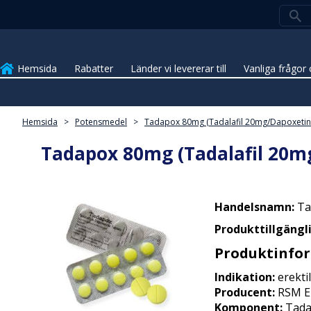
Hemsida
Rabatter
Länder vi levererar till
Vanliga frågor 
Hemsida
>
Potensmedel
>
Tadapox 80mg (Tadalafil 20mg/Dapoxeti
Tadapox 80mg (Tadalafil 20m
Handelsnamn:
Ta
Produkttillgängl
Produktinfo
Indikation:
erektil
Producent:
RSM En
Komponent:
Tada