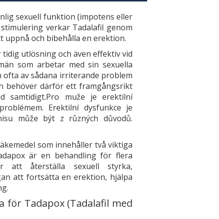
lig sexuell funktion (impotens eller
 stimulering verkar Tadalafil genom
att uppnå och bibehålla en erektion.
tidig utlösning och även effektiv vid
 män som arbetar med sin sexuella
 ofta av sådana irriterande problem
ch behöver därför ett framgångsrikt
 samtidigt.Pro muže je erektilní
problémem. Erektilní dysfunkce je
nisu může být z různých důvodů.
äkemedel som innehåller två viktiga
adapox är en behandling för flera
 att återställa sexuell styrka,
n att fortsätta en erektion, hjälpa
ng.
a för Tadapox (Tadalafil med