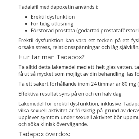
Tadalafil med dapoxetin används i:
Erektil dysfunktion
För tidig utlösning
Förstorad prostata (godartad prostataförstor
Erektil dysfunktion kan vara ett tecken på ett fysi
orsaka stress, relationsspänningar och låg självkäns
Hur tar man Tadapox?
Ta alltid detta läkemedel med ett helt glas vatten. ta
få ut så mycket som möjligt av din behandling, läs f
Ta ett säkert förhållande inom 24 timmar är 80 mg (1
Effektiva resultat syns på en och en halv dag.
Läkemedel för erektil dysfunktion, inklusive Tadapo
vilka sexuell aktivitet är försiktig på grund av de
upplever symtom under sexuell aktivitet bör uppmunt
och söka klinisk övervägande.
Tadapox överdos: