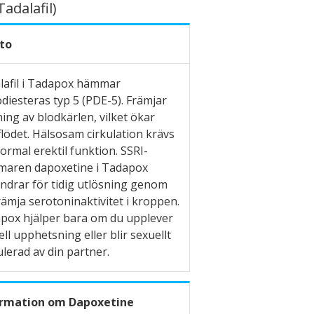
adalafil)
to
lafil i Tadapox hämmar
diesteras typ 5 (PDE-5). Främjar
ing av blodkärlen, vilket ökar
flödet. Hälsosam cirkulation krävs
ormal erektil funktion. SSRI-
aren dapoxetine i Tadapox
indrar för tidig utlösning genom
rämja serotoninaktivitet i kroppen.
pox hjälper bara om du upplever
ll upphetsning eller blir sexuellt
lerad av din partner.
ormation om Dapoxetine