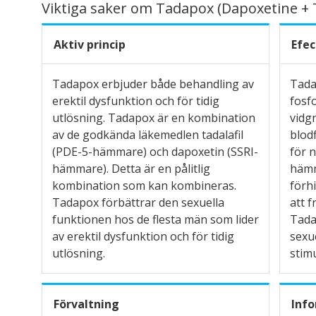
Viktiga saker om Tadapox (Dapoxetine + T
Aktiv princip
Efec
Tadapox erbjuder både behandling av
Tada
erektil dysfunktion och för tidig
fosfo
utlösning. Tadapox är en kombination
vidgn
av de godkända läkemedlen tadalafil
blod
(PDE-5-hämmare) och dapoxetin (SSRI-
för n
hämmare). Detta är en pålitlig
hämm
kombination som kan kombineras.
förh
Tadapox förbättrar den sexuella
att f
funktionen hos de flesta män som lider
Tada
av erektil dysfunktion och för tidig
sexue
utlösning.
stimu
Förvaltning
Inf