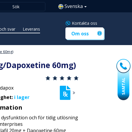
Svenska
Kontakta oss
och svar
Leverans
Om oss
ne 60mg)
g/Dapoxetine 60mg)
SAMTAL
dapox
ighet:
i lager
rmation
 dysfunktion och för tidig utlösning
terprises
lafil 20mg + Dapoxetine 60mg