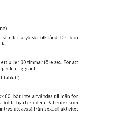
ing)
skt eller psykiskt tillstånd. Det kan
la.
 ett piller 30 timmar före sex. För att
öljande noggrant:
 tablett).
x 80, bör inte användas till män för
ras dolda hjärtproblem. Patienter som
ras att avstå från sexuell aktivitet