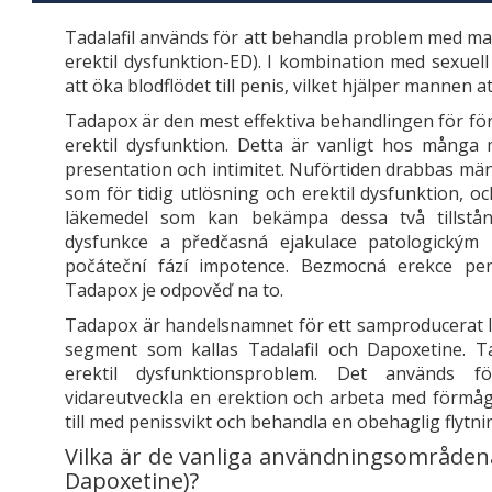
Tadalafil används för att behandla problem med man
erektil dysfunktion-ED). I kombination med sexuell
att öka blodflödet till penis, vilket hjälper mannen 
Tadapox är den mest effektiva behandlingen för för 
erektil dysfunktion. Detta är vanligt hos många
presentation och intimitet. Nuförtiden drabbas män
som för tidig utlösning och erektil dysfunktion, o
läkemedel som kan bekämpa dessa två tillstånd
dysfunkce a předčasná ejakulace patologickým 
počáteční fází impotence. Bezmocná erekce pe
Tadapox je odpověď na to.
Tadapox är handelsnamnet för ett samproducerat l
segment som kallas Tadalafil och Dapoxetine. T
erektil dysfunktionsproblem. Det används för
vidareutveckla en erektion och arbeta med förmåga
till med penissvikt och behandla en obehaglig flytni
Vilka är de vanliga användningsområden
Dapoxetine)?