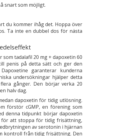
å snart som möjligt.
art du kommer ihåg det. Hoppa över
s. Ta inte en dubbel dos för nästa
edelseffekt
som tadalafil 20 mg + dapoxetin 60
ill penis på detta sätt och ger den
. Dapoxetine garanterar kunderna
liniska undersökningar hjälper detta
 flera gånger. Den börjar verka 20
 en halv dag.
medan dapoxetin för tidig utlösning.
som förstör cGMP, en förening som
med denna tidpunkt börjar dapoxetin
r att stoppa för tidig frisättning,
 nedbrytningen av serotonin i hjärnan
kontroll från tidig frisättning. Den