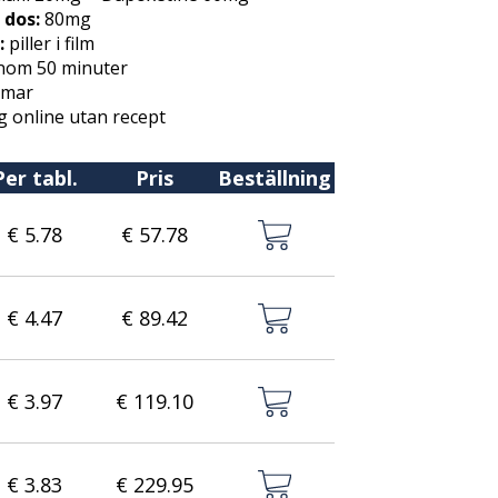
dos:
80mg
:
piller i film
nom 50 minuter
mmar
 online utan recept
Per tabl.
Pris
Beställning
€ 5.78
€ 57.78
€ 4.47
€ 89.42
€ 3.97
€ 119.10
€ 3.83
€ 229.95