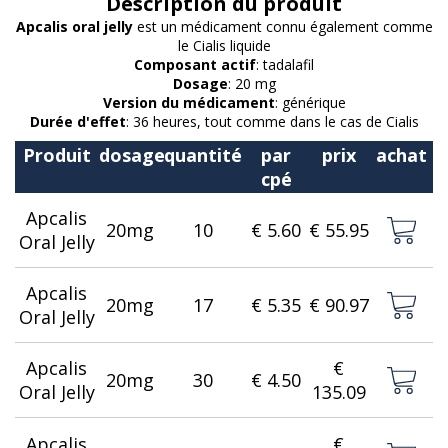
Description du produit
Apcalis oral jelly
est un médicament connu également comme
le Cialis liquide
Composant actif
: tadalafil
Dosage
: 20 mg
Version du médicament
: générique
Durée d'effet
: 36 heures, tout comme dans le cas de Cialis
Produit
dosage
quantité
par
prix
achat
cpé
Apcalis
20mg
10
€ 5.60
€ 55.95
Oral Jelly
Apcalis
20mg
17
€ 5.35
€ 90.97
Oral Jelly
Apcalis
€
20mg
30
€ 4.50
Oral Jelly
135.09
Apcalis
€