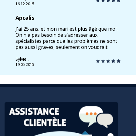
homme encore et j'attends encore pas mal de
16 12 2015
plaisirs.
Apcalis
J'ai 25 ans, et mon mari est plus âgé que moi.
On n'a pas besoin de s'adresser aux
spécialistes parce que les problèmes ne sont
pas aussi graves, seulement on voudrait
quelque chose de plus. Et on a trouvé Apcalis
Oral Jelly ici. C'est décrit comme Cialis liquide.
Sylvie ,
On n'a pas essayé Cialis, mais Cialis est dit
19 05 2015
d'agir 36 heures. Et bien, Apcalis aussi agit 36
heures! Le weekends sont vraiment vraiment
le top!