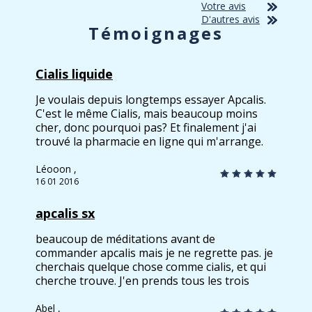
Votre avis
D'autres avis
Témoignages
Cialis liquide
Je voulais depuis longtemps essayer Apcalis.
C'est le même Cialis, mais beaucoup moins
cher, donc pourquoi pas? Et finalement j'ai
trouvé la pharmacie en ligne qui m'arrange.
Très bien. Pas 36 heures comme on dit ici.
Chez moi ça durait un jour et une nuit, mais
Léooon ,
pour moi ça suffit. J'en commanderai encore.
16 01 2016
apcalis sx
beaucoup de méditations avant de
commander apcalis mais je ne regrette pas. je
cherchais quelque chose comme cialis, et qui
cherche trouve. J'en prends tous les trois
jours et ma vie change, je le vois. ma femme
ne me fait plus de reproches. je me sens un
Abel ,