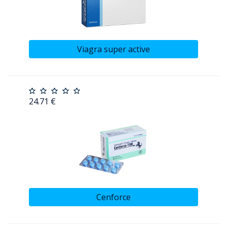
Viagra super active
24.71 €
Cenforce