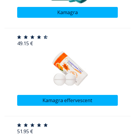
Kamagra
49.15 €
Kamagra effervescent
51.95 €