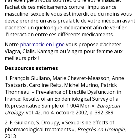
Par exemple si vous souffrez d’une autre maladie,
l’achat de ces médicaments contre l’impuissance
masculine sexuelle vous est interdit ou du moins vous
devez prendre un avis préalable de votre médecin avant
d’acheter un quelconque médicament afin de vérifier
l’interaction entre ces différents médicaments.
Notre
pharmacie en ligne
vous propose d’acheter
Viagra, Cialis, Kamagra ou Viagra pour femme aux
meilleurs prix !
Des sources externes
1. François Giuliano, Marie Chevret-Measson, Anne
Tsatsaris, Caroline Reitz, Michel Murino, Patrick
Thonneau, « Prevalence of Erectile Dysfunction in
France: Results of an Epidemiological Survey of a
Representative Sample of 1 004 Men »,
European
Urology
, vol. 42, no 4,‎ octobre 2002, p. 382-389
2. F. Giuliano, S. Droupy, « Sexual side effects of
pharmacological treatments »,
Progrès en Urologie
,‎
2013