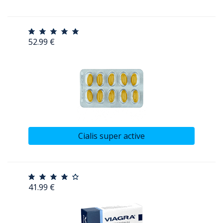
52.99 €
Cialis super active
41.99 €