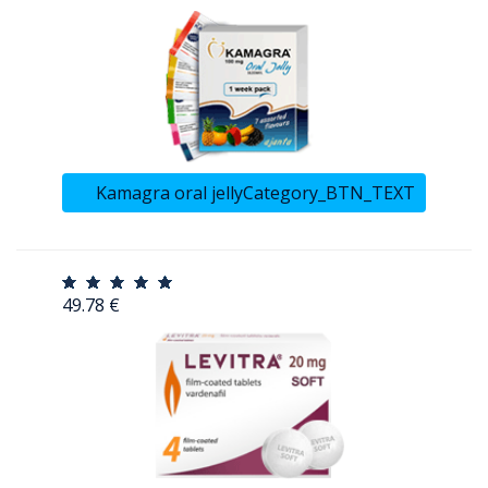
Kamagra oral jellyCategory_BTN_TEXT
49.78 €