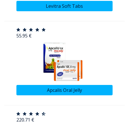
Levitra Soft Tabs
55.95 €
Apcalis Oral Jelly
220.71 €