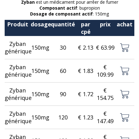
Zyban
est un médicament pour arrêer de fumer
Composant actif
: bupropion
Dosage de composant actif
: 150mg
Produit
dosage
quantité
par
prix
achat
cpé
Zyban
150mg
30
€ 2.13
€ 63.99
générique
Zyban
€
150mg
60
€ 1.83
générique
109.99
Zyban
€
150mg
90
€ 1.72
générique
154.75
Zyban
€
150mg
120
€ 1.23
générique
147.49
Zyban
€