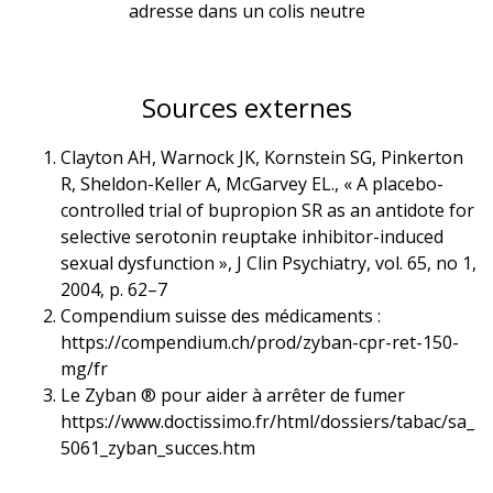
adresse dans un colis neutre
Sources externes
Clayton AH, Warnock JK, Kornstein SG, Pinkerton
R, Sheldon-Keller A, McGarvey EL., « A placebo-
controlled trial of bupropion SR as an antidote for
selective serotonin reuptake inhibitor-induced
sexual dysfunction », J Clin Psychiatry, vol. 65, no 1,‎
2004, p. 62–7
Compendium suisse des médicaments :
https://compendium.ch/prod/zyban-cpr-ret-150-
mg/fr
Le Zyban ® pour aider à arrêter de fumer
https://www.doctissimo.fr/html/dossiers/tabac/sa_
5061_zyban_succes.htm