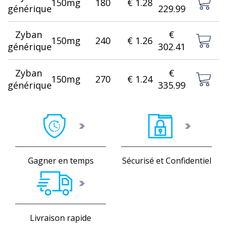
150mg
180
€ 1.28
générique
229.99
Zyban
€
150mg
240
€ 1.26
générique
302.41
Zyban
€
150mg
270
€ 1.24
générique
335.99
Gagner en temps
Sécurisé et Confidentiel
Livraison rapide