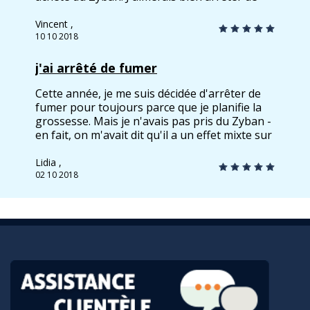
fumer sans aide des médicaments, mais je
n'arrive pas, donc je suis sur Zyban depuis un
Vincent ,
mois... pour le moment ça fonctionne
10 10 2018
j'ai arrêté de fumer
Cette année, je me suis décidée d'arrêter de
fumer pour toujours parce que je planifie la
grossesse. Mais je n'avais pas pris du Zyban -
en fait, on m'avait dit qu'il a un effet mixte sur
la conscience. C'est un médicament qui
appartient au type des antidépresseurs qui
Lidia ,
provoquent les changements psychologiques.
02 10 2018
alors, j'ai arrêté de fumer avec ma volonté, et
je ne fume pas depuis 5 mois!