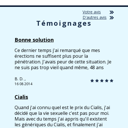
Votre avis
D'autres avis
Témoignages
Bonne solution
Ce dernier temps j'ai remarqué que mes
érections ne suffisent plus pour la
pénétration. J'avais peur de cette situation. Je
ne suis pas trop vieil quand même, 48 ans
seulement. J'étais en train de chercher le
moyen de sortit de la situation. Je ne pouvais
B. D. ,
pas m'adresser aux médecins – j'habite dans
16 08 2014
la ville pas très grand, et tout le monde se
connaît ici. J'ai commencé donc à chercher sur
Cialis
Internet et c'est ainsi que j'ai trouvé votre
pharmacie. J'ai choisi cialis soft. Pas de
Quand j'ai connu quel est le prix du Cialis, j'ai
transformations radicaux, mais au moins ma
décidé que la vie sexuelle c'est pas pour moi.
puissance de jeunesse est revenue. Ça suffit
Mais avec du temps j'ai appris qu'il existent
déjà pour la vie sexuelle normale. Je sais pas
les génériques du Cialis, et finalement j'ai