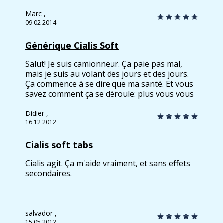
comment ma situation évolue mais je connais
trouvé ici Cialis Soft dont le prix m'arrange.
pour sûr à qui je peux m'adresser. Merci!
C'est un peu coûteux aussi, à vrai dire, mais
Marc ,
pour un tel effet on peut payer. L'efficacité est
09 02 2014
impressionnante. Très bon pour retrouver la
jeunesse.
Générique Cialis Soft
Salut! Je suis camionneur. Ça paie pas mal,
mais je suis au volant des jours et des jours.
Ça commence à se dire que ma santé. Et vous
savez comment ça se déroule: plus vous vous
énervez, plus difficile encore est-il d'avoir une
érection. Finalement j'ai commandé Cialis Soft.
Didier ,
Pas de problème maintenant! Je peux enfin
16 12 2012
me relaxer. C'était un de mes collègues qui a
conseillé ce médoc magique. Je suis tellement
Cialis soft tabs
heureux de mener la vie normale sans être
gêné par l'incertitude et les peurs.
Cialis agit. Ça m'aide vraiment, et sans effets
secondaires.
salvador ,
15 05 2012