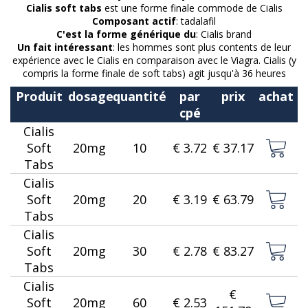
Cialis soft tabs
est une forme finale commode de Cialis
Composant actif
: tadalafil
C'est la forme générique du
: Cialis brand
Un fait intéressant
: les hommes sont plus contents de leur
expérience avec le Cialis en comparaison avec le Viagra. Cialis (y
compris la forme finale de soft tabs) agit jusqu'à 36 heures
Produit
dosage
quantité
par
prix
achat
cpé
Cialis
Soft
20mg
10
€ 3.72
€ 37.17
Tabs
Cialis
Soft
20mg
20
€ 3.19
€ 63.79
Tabs
Cialis
Soft
20mg
30
€ 2.78
€ 83.27
Tabs
Cialis
€
Soft
20mg
60
€ 2.53