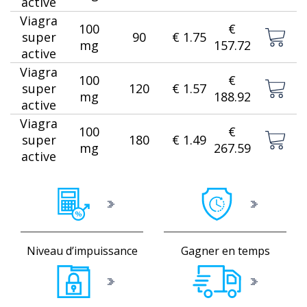
active
Viagra
100
€
super
90
€ 1.75
mg
157.72
active
Viagra
100
€
super
120
€ 1.57
mg
188.92
active
Viagra
100
€
super
180
€ 1.49
mg
267.59
active
Niveau d’impuissance
Gagner en temps