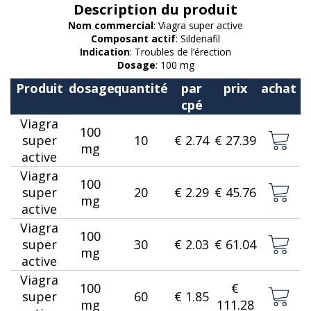
Description du produit
Nom commercial
: Viagra super active
Composant actif
: Sildenafil
Indication
: Troubles de l’érection
Dosage
: 100 mg
Produit
dosage
quantité
par
prix
achat
cpé
Viagra
100
super
10
€ 2.74
€ 27.39
mg
active
Viagra
100
super
20
€ 2.29
€ 45.76
mg
active
Viagra
100
super
30
€ 2.03
€ 61.04
mg
active
Viagra
100
€
super
60
€ 1.85
mg
111.28